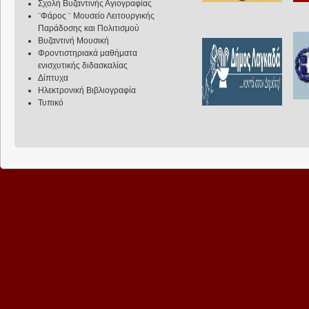
Σχολή Βυζαντινής Αγιογραφίας
¨Φάρος ¨ Μουσείο Λειτουργικής
Παράδοσης και Πολιτισμού
Βυζαντινή Μουσική
Φροντιστηριακά μαθήματα
ενισχυτικής διδασκαλίας
Δίπτυχα
Ηλεκτρονική Βιβλιογραφία
Τυπικό