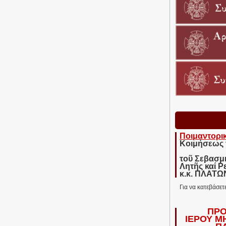
Ποιμαντορι
Κοιμήσεως 
τοῦ Σεβασμ
Λητῆς καί Ρ
κ.κ. ΠΛΑΤ
Για να κατεβάσετ
ΠΡΟ
ΙΕΡΟΥ Μ