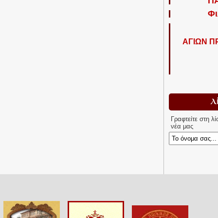
Π
Φι
ΑΓΙΩΝ 
Λ
Γραφτείτε στη λ
νέα μας