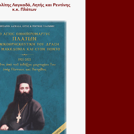
ίτης Λαγκαδά, Λητής και Ρεντίνης
κ.κ. Πλάτων