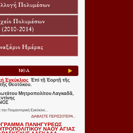
ΝΕΑ
κή Ἐγκύκλιος
Ἐπί τῇ Ἑορτῇ τῆς
τῆς Θεοτόκου.
ιωτάτου Μητροπολίτου Λαγκαδᾶ,
εντίνης
ΩΝΟΣ
ε την Ποιμαντορική Εγκύκλιο...
ΔΙΑΒΑΣΤΕ ΠΕΡΙΣΣΟΤΕΡΑ...
ΓΡΑΜΜΑ ΠΑΝΗΓΥΡΕΩΣ
ΗΤΡΟΠΟΛΙΤΙΚΟΥ ΝΑΟΥ ΑΓΙΑΣ