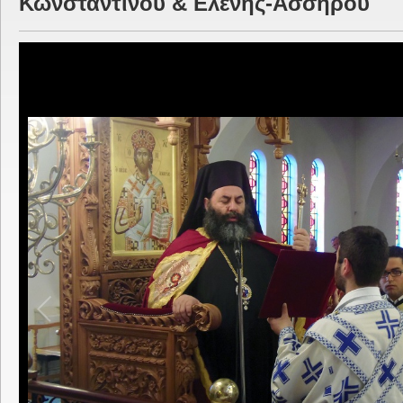
Κωνσταντίνου & Ελένης-Ασσήρου