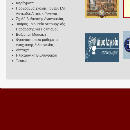
Κηρύγματα
Πρόγραμμα Σχολής Γονέων Ι.Μ.
Λαγκαδά, Λητής κ Ρεντίνης
Σχολή Βυζαντινής Αγιογραφίας
¨Φάρος ¨ Μουσείο Λειτουργικής
Παράδοσης και Πολιτισμού
Βυζαντινή Μουσική
Φροντιστηριακά μαθήματα
ενισχυτικής διδασκαλίας
Δίπτυχα
Ηλεκτρονική Βιβλιογραφία
Τυπικό