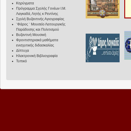
Κηρύγματα
Πρόγραμμα Σχολής Γονέων Ι.Μ.
Λαγκαδά, Λητής κ Ρεντίνης
Σχολή Βυζαντινής Αγιογραφίας
¨Φάρος ¨ Μουσείο Λειτουργικής
Παράδοσης και Πολιτισμού
Βυζαντινή Μουσική
Φροντιστηριακά μαθήματα
ενισχυτικής διδασκαλίας
Δίπτυχα
Ηλεκτρονική Βιβλιογραφία
Τυπικό