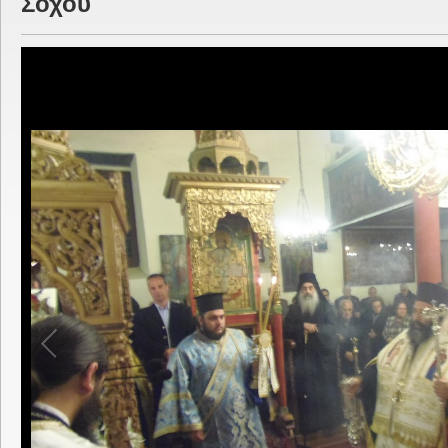
Σοχού