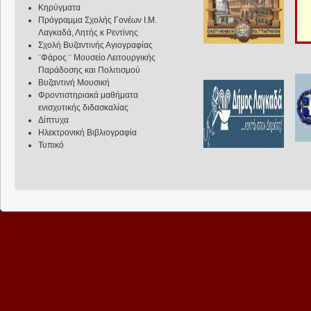
Κηρύγματα
Πρόγραμμα Σχολής Γονέων Ι.Μ.
Λαγκαδά, Λητής κ Ρεντίνης
Σχολή Βυζαντινής Αγιογραφίας
¨Φάρος ¨ Μουσείο Λειτουργικής
Παράδοσης και Πολιτισμού
Βυζαντινή Μουσική
Φροντιστηριακά μαθήματα
ενισχυτικής διδασκαλίας
Δίπτυχα
Ηλεκτρονική Βιβλιογραφία
Τυπικό