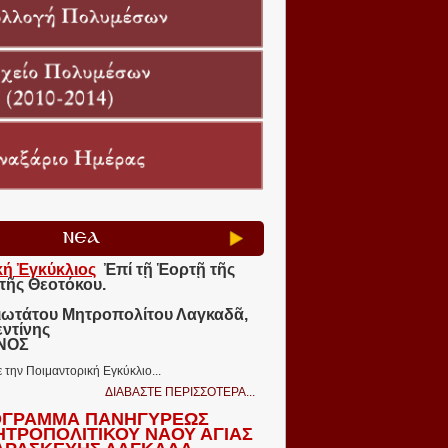
ΝΕΑ
κή Ἐγκύκλιος
Ἐπί τῇ Ἑορτῇ τῆς
τῆς Θεοτόκου.
ιωτάτου Μητροπολίτου Λαγκαδᾶ,
εντίνης
ΩΝΟΣ
ε την Ποιμαντορική Εγκύκλιο...
ΔΙΑΒΑΣΤΕ ΠΕΡΙΣΣΟΤΕΡΑ...
ΓΡΑΜΜΑ ΠΑΝΗΓΥΡΕΩΣ
ΗΤΡΟΠΟΛΙΤΙΚΟΥ ΝΑΟΥ ΑΓΙΑΣ