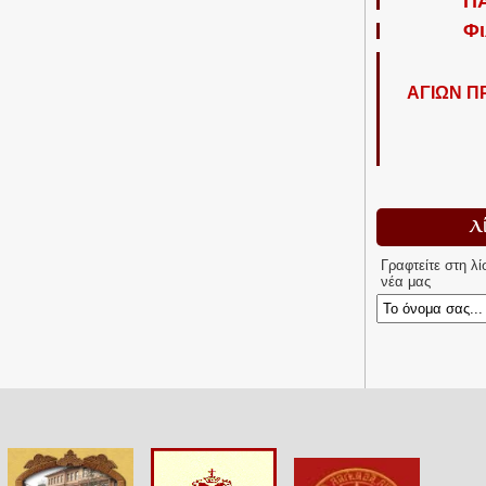
Π
Φι
ΑΓΙΩΝ 
Λ
Γραφτείτε στη λ
νέα μας