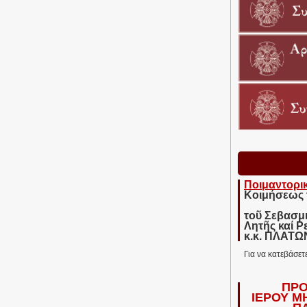
Ποιμαντορι
Κοιμήσεως 
τοῦ Σεβασμ
Λητῆς καί Ρ
κ.κ. ΠΛΑΤ
Για να κατεβάσετ
ΠΡΟ
ΙΕΡΟΥ Μ