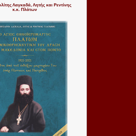
ίτης Λαγκαδά, Λητής και Ρεντίνης
κ.κ. Πλάτων