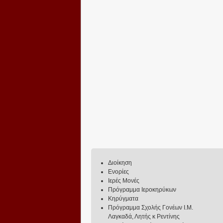
Διοίκηση
Ενορίες
Ιερές Μονές
Πρόγραμμα Ιεροκηρύκων
Κηρύγματα
Πρόγραμμα Σχολής Γονέων Ι.Μ.
Λαγκαδά, Λητής κ Ρεντίνης