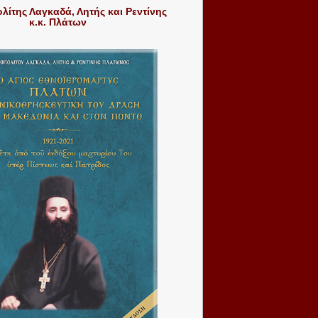
ίτης Λαγκαδά, Λητής και Ρεντίνης
κ.κ. Πλάτων