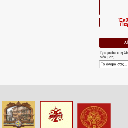
Ἔκθ
Πα
Λ
Γραφτείτε στη λ
νέα μας