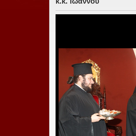
κ.κ. Ιωάννου