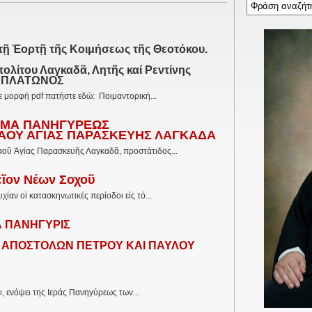
τῇ Ἑορτῇ τῆς Κοιμήσεως τῆς Θεοτόκου.
λίτου Λαγκαδᾶ, Λητῆς καί Ρεντίνης
. ΠΛΑΤΩΝΟΣ
ε μορφή pdf πατήστε εδώ: Ποιμαντορική...
ΜΑ ΠΑΝΗΓΥΡΕΩΣ
ΝΑΟΥ ΑΓΙΑΣ ΠΑΡΑΣΚΕΥΗΣ ΛΑΓΚΑΔΑ
οῦ Ἁγίας Παρασκευῆς Λαγκαδᾶ, προστάτιδος...
εῖον Νέων Σοχοῦ
ίαν οἱ κατασκηνωτικές περίοδοι εἰς τό...
Α ΠΑΝΗΓΥΡΙΣ
 ΑΠΟΣΤΟΛΩΝ ΠΕΤΡΟΥ ΚΑΙ ΠΑΥΛΟΥ
, ενόψει της Ιεράς Πανηγύρεως των...