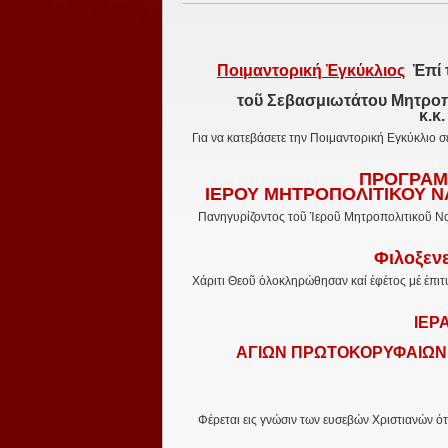
Ποιμαντορική Ἐγκύκλιος
Ἐπί 
τοῦ Σεβασμιωτάτου Μητροπο
κ.κ
Για να κατεβάσετε την Ποιμαντορική Εγκύκλιο σ
ΠΡΟΓΡΑΜ
ΙΕΡΟΥ ΜΗΤΡΟΠΟΛΙΤΙΚΟΥ 
Πανηγυρίζοντος τοῦ Ἱεροῦ Μητροπολιτικοῦ Να
Φιλοξεν
Χάριτι Θεοῦ ὁλοκληρώθησαν καί ἐφέτος μέ ἐπιτυχ
ΙΕΡ
ΑΓΙΩΝ ΠΡΩΤΟΚΟΡΥΦΑΙΩΝ
Φέρεται εις γνώσιν των ευσεβών Χριστιανών ότι