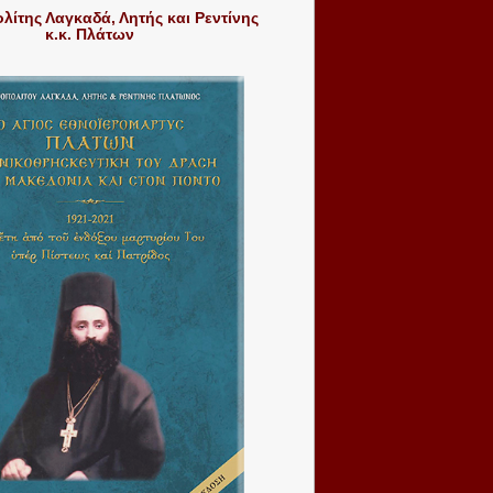
ίτης Λαγκαδά, Λητής και Ρεντίνης
κ.κ. Πλάτων